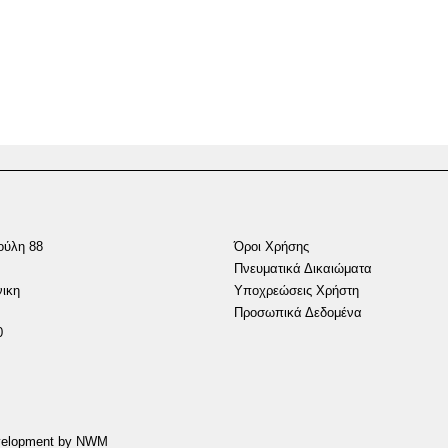
ούλη 88
Όροι Χρήσης
Πνευματικά Δικαιώματα
ικη
Υποχρεώσεις Χρήστη
Προσωπικά Δεδομένα
0
evelopment by NWM