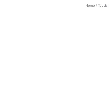
Home
/
Τομείς
01
02
03
04