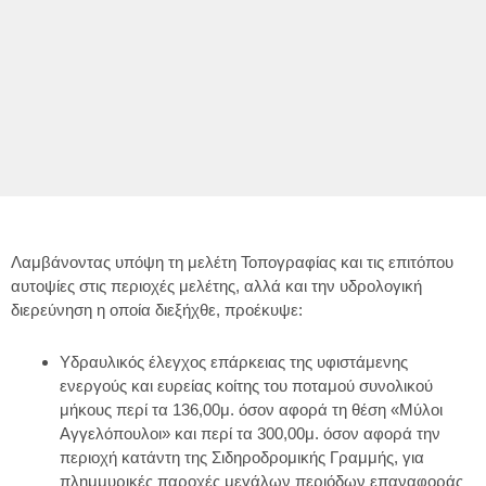
Λαμβάνοντας υπόψη τη μελέτη Τοπογραφίας και τις επιτόπου
αυτοψίες στις περιοχές μελέτης, αλλά και την υδρολογική
διερεύνηση η οποία διεξήχθε, προέκυψε:
Υδραυλικός έλεγχος επάρκειας της υφιστάμενης
ενεργούς και ευρείας κοίτης του ποταμού συνολικού
μήκους περί τα 136,00μ. όσον αφορά τη θέση «Μύλοι
Αγγελόπουλοι» και περί τα 300,00μ. όσον αφορά την
περιοχή κατάντη της Σιδηροδρομικής Γραμμής, για
πλημμυρικές παροχές μεγάλων περιόδων επαναφοράς