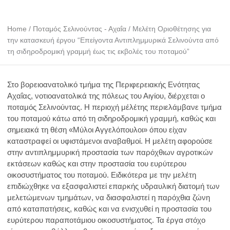
Ποταμός Σελινούντας - Αχαΐα
Home
/
Ποταμός Σελινούντας - Αχαΐα
/
Μελέτη Οριοθέτησης για
την κατασκευή έργου “Επείγοντα Αντιπλημμυρικά Σελινούντα από
τη σιδηροδρομική γραμμή έως τις εκβολές του ποταμού”
Στο βορειοανατολικό τμήμα της Περιφερειακής Ενότητας
Αχαΐας, νοτιοανατολικά της πόλεως του Αιγίου, διέρχεται ο
ποταμός Σελινούντας. Η περιοχή μέλέτης περιελάμβανε τμήμα
του ποταμού κάτω από τη σιδηροδρομική γραμμή, καθώς και
σημειακά τη θέση «Μύλοι Αγγελόπουλοι» όπου είχαν
καταστραφεί οι υφιστάμενοι αναβαθμοί. Η μελέτη αφορούσε
στην αντιπλημμυρική προστασία των παρόχθιων αγροτικών
εκτάσεων καθώς και στην προστασία του ευρύτερου
οικοσυστήματος του ποταμού. Ειδικότερα με την μελέτη
επιδιώχθηκε να εξασφαλιστεί επαρκής υδραυλική διατομή των
μελετώμενων τμημάτων, να διασφαλιστεί η παρόχθια ζώνη
από καταπατήσεις, καθώς και να ενισχυθεί η προστασία του
ευρύτερου παραποτάμιου οικοσυστήματος. Τα έργα στόχο