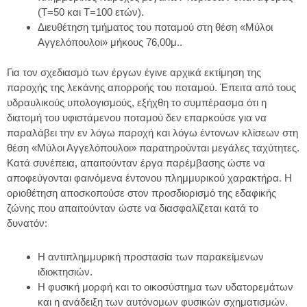
(Τ=50 και Τ=100 ετών).
Διευθέτηση τμήματος του ποταμού στη θέση «Μύλοι
Αγγελόπουλοι» μήκους 76,00μ..
Για τον σχεδιασμό των έργων έγινε αρχικά εκτίμηση της
παροχής της λεκάνης απορροής του ποταμού. Έπειτα από τους
υδραυλικούς υπολογισμούς, εξήχθη το συμπέρασμα ότι η
διατομή του υφιστάμενου ποταμού δεν επαρκούσε για να
παραλάβει την εν λόγω παροχή και λόγω έντονων κλίσεων στη
θέση «Μύλοι Αγγελόπουλοι» παρατηρούνται μεγάλες ταχύτητες.
Κατά συνέπεια, απαιτούνταν έργα παρέμβασης ώστε να
αποφεύγονται φαινόμενα έντονου πλημμυρικού χαρακτήρα. Η
οριοθέτηση αποσκοπούσε στον προσδιορισμό της εδαφικής
ζώνης που απαιτούνταν ώστε να διασφαλίζεται κατά το
δυνατόν:
Η αντιπλημμυρική προστασία των παρακείμενων
ιδιοκτησιών.
Η φυσική μορφή και το οικοσύστημα των υδατορεμάτων
και η ανάδειξη των αυτόνομων φυσικών σχηματισμών.