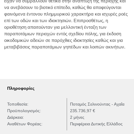
είχαν να συμβάλλουν θετικά στην ανάπτυξη της περιοχής και
να ανεβάσουν το βιοτικό επίπεδο, καθώς θα αποφεύγονται
φαινόμενα έντονου πλημμυρικού χαρακτήρα και ισχυρές ροές
επί των οδών και των ιδιοκτησιών. Επιπροσθέτως, η
οριοθέτηση απαιτούνταν για μελλοντική ένταξη των
παραποτάμιων περιοχών εντός σχεδίου πόλης, για έκδοση
οικοδομικών αδειών σε παρόχθιες ιδιοκτησίες καθώς και για
μεταβιβάσεις παραποτάμιων γηπέδων και λοιπών ακινήτων.
Πληροφορίες
Τοποθεσία:
Ποταμός Σελινούντας - Αχαΐα
Προϋπολογισμός:
235.736,97 €
Διάρκεια:
2 μήνες
Αναθέτων Φορέας:
Περιφέρεια Δυτικής Ελλάδος