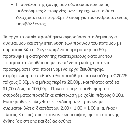
Η σύνδεση της ζώνης των υδατορεμάτων με τις
πολεοδομικές λειτουργίες των περιοχών από όπου
διέρχονται και η εύρυθμη λειτουργία του ανθρωπογενούς
περιβάλλοντος.
Τα έργα τα οποία προτάθηκαν αφορούσαν στη δημιουργία
αναβαθμού και στην επένδυση των πρανών του ποταμού με
συρματοκιβώτια. Συγκεκριμένασε τμήμα περί τα 50 μ.
προτάθηκε η διατήρηση της τραπεζοειδούς διατομής του
ποταμού και διευθέτηση με ανεπένδυτη κοίτη, ώστε να
προσαρμοστεί στα προτεινόμενα έργα διευθέτησης. Η
διαμόρφωση του πυθμένα θα προτάθηκε με σκυρόδεμα C20/25
πάχους 0,30μ. για μήκος περί τα 26,00μ. και πλάτος από τα
91,00μ έως τα 105,00μ.. Πριν από την τοποθέτηση του
σκυροδέματος προτάθηκε επίστρωση με χαλίκι πάχους 0,10μ..
Εκατέρωθεν επιλέχθηκε επένδυση των πρανών με
συρματοκιβώτια διαστάσεων 2,00 × 1,00 × 1,00 μ. (μήκος ×
πλάτος × ύψος) που έφταναν έως το ύψος της υφιστάμενης
όχθης (αριστερής και δεξιάς όχθης).