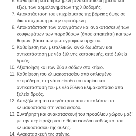
Καθαίρεση και επιμελημένη ανακατασκευή (μέσα και
έξω), των αρμολογημάτων της λιθοδομής.
Αποκατάσταση του επιχρίσματος της βόρειας όψης σε
ίδια απόχρωση με την υφιστάμενη
Αποκατάσταση των ανοιγμάτων και ανακατασκευή των
κουφωμάτων των παραθύρων (όπου απαιτείται) και των
θυρών, βάσει των φωτογραφιών αρχείου.
Καθαίρεση των μεταλλικών κιγκλιδωμάτων και
αντικατάσταση με νέα ξύλινης κατασκευής, από ξυλεία
δρυός.
Αξιοποίηση και των δύο εισόδων στο κτίριο.
Καθαίρεση του κλιμακοστασίου από οπλισμένο
σκυρόδεμα, στη νότια είσοδο του κτιρίου και
αντικατάστασή του με νέο ξύλινο κλιμακοστάσιο από
ξυλεία δρυός.
Αποξήλωση του στεγάστρου που επικαλύπτει το
κλιμακοστάσιο στη νότια είσοδο.
Συντήρηση και ανακατασκευή του προαύλιου χώρου μαζί
με την περίφραξη και τη θύρα εισόδου καθώς και του
κλιμακοστασίου της αυλής.
Ανακατασκευή της στέγης.