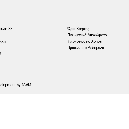
ούλη 88
Όροι Χρήσης
Πνευματικά Δικαιώματα
ικη
Υποχρεώσεις Χρήστη
Προσωπικά Δεδομένα
0
evelopment by NWM