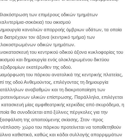
λακόστρωση των επιμέρους οδικών τμημάτων
καλντερίμια-σοκάκια) του οικισμού
ημιουργία καναλιών απορροής όμβριων υδάτων, τα οποία
α διατρέχουν τον άξονα (κεντρικό τμήμα) των
λακοστρωμένων οδικών τμημάτων.
νακατασκευή του κεντρικού οδικού άξονα κυκλοφορίας του
ικισμού και δημιουργία ενός ολοκληρωμένου δικτύου
εζοδρομίων εκατέρωθεν της οδού.
ιαμόρφωση του πάρκου ανατολικά της κεντρικής πλατείας,
πί της οδού Ανθεμούντος, επιλέγοντας τη δημιουργία
ατάλληλων αναβαθμών και τη διακριτοποίηση των
ροτεινόμενων υλικών επίστρωσης. Παράλληλα, επιλέγεται
 κατασκευή μίας αμφιθεατρικής κερκίδας από σκυρόδεμα, η
ποία θα συνοδεύεται από ξύλινες πέργκολες για την
ξασφάλιση της απαιτούμενης σκίασης. Στον -προς
νάπλαση- χώρο του πάρκου προτείνεται να τοποθετηθούν
ύλινα καθιστικά, καθώς και κάδοι συλλογής απορριμμάτων