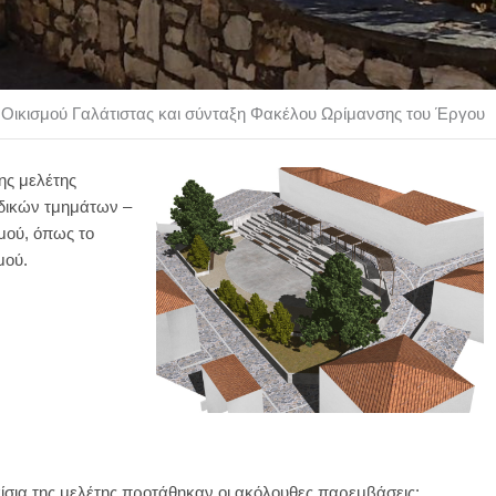
Οικισμού Γαλάτιστας και σύνταξη Φακέλου Ωρίμανσης του Έργου
ης μελέτης
οδικών τμημάτων –
μού, όπως το
μού.
ίσια της μελέτης προτάθηκαν οι ακόλουθες παρεμβάσεις: