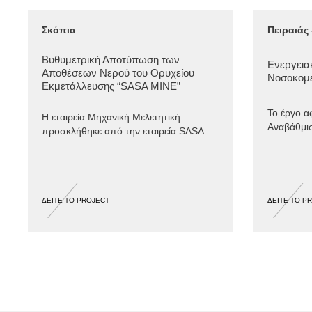
Σκόπια
Πειραιάς 
Βυθυμετρική Αποτύπωση των
Ενεργεια
Αποθέσεων Νερού του Ορυχείου
Νοσοκομε
Εκμετάλλευσης “SASA MINE”
Το έργο α
Η εταιρεία Μηχανική Μελετητική
Αναβάθμισ
προσκλήθηκε από την εταιρεία SASA...
ΔΕΙΤΕ ΤΟ PROJECT
ΔΕΙΤΕ ΤΟ P