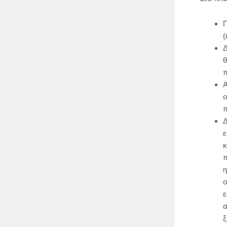
Π
(
Δ
θ
π
Α
ο
π
Δ
ε
κ
π
η
ο
ε
α
ξ