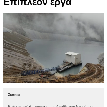
Επιπλέον έργα
Σκόπια
Βυθυμετρική Αποτύπωση των Αποθέσεων Νερού του