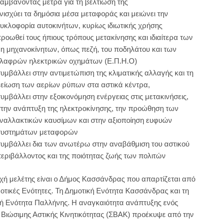
αμβάνοντας μέτρα για τη βελτίωσή της
νισχύει τα δημόσια μέσα μεταφοράς και μειώνει την
υκλοφορία αυτοκινήτων, κυρίως ιδιωτικής χρήσης
ροωθεί τους ήπιους τρόπους μετακίνησης και ιδιαίτερα των
η μηχανοκίνητων, όπως πεζή, του ποδηλάτου και των
λαφρών ηλεκτρικών οχημάτων (Ε.Π.Η.Ο)
υμβάλλει στην αντιμετώπιση της κλιματικής αλλαγής και τη
είωση των αερίων ρύπων στα αστικά κέντρα,
υμβάλλει στην εξοικονόμηση ενέργειας στις μετακινήσεις,
την ανάπτυξη της ηλεκτροκίνησης, την προώθηση των
ναλλακτικών καυσίμων και στην αξιοποίηση ευφυών
συστημάτων μεταφορών
υμβάλλει δια των ανωτέρω στην αναβάθμιση του αστικού
εριβάλλοντος και της ποιότητας ζωής των πολιτών
χή μελέτης είναι ο Δήμος Κασσάνδρας που απαρτίζεται από
οτικές Ενότητες. Τη Δημοτική Ενότητα Κασσάνδρας και τη
ή Ενότητα Παλλήνης. Η αναγκαιότητα ανάπτυξης ενός
 Βιώσιμης Αστικής Κινητικότητας (ΣΒΑΚ) προέκυψε από την