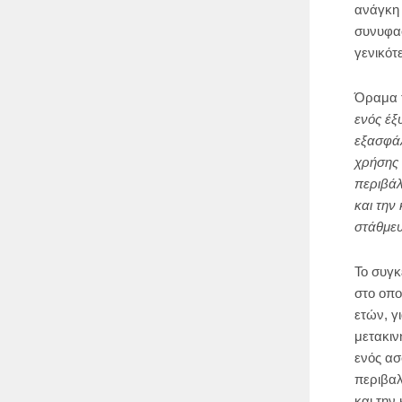
ανάγκη
συνυφασ
γενικό
Όραμα τ
ενός έξ
εξασφάλ
χρήσης
περιβάλ
και την
στάθμε
Το συγκ
στο οπο
ετών, γ
μετακιν
ενός ασ
περιβαλ
και την