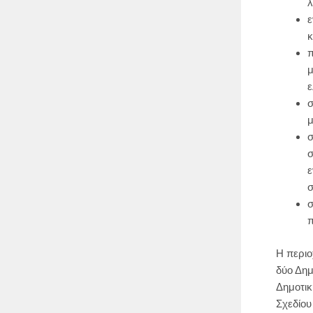
λ
ε
κ
π
μ
ε
σ
μ
σ
σ
ε
σ
π
Η περιο
δύο Δημ
Δημοτικ
Σχεδίου