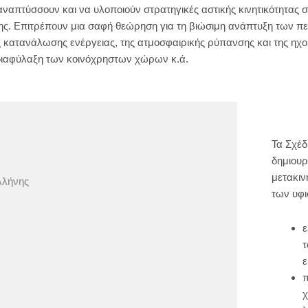
α αναπτύσσουν και να υλοποιούν στρατηγικές αστικής κινητικότητας 
. Επιτρέπουν μια σαφή θεώρηση για τη βιώσιμη ανάπτυξη των περ
ης κατανάλωσης ενέργειας, της ατμοσφαιρικής ρύπανσης και της ηχ
 διαφύλαξη των κοινόχρηστων χώρων κ.ά.
Τα Σχέδ
δημιουρ
μετακιν
λλήνης
των υφ
ε
τ
ε
π
χ