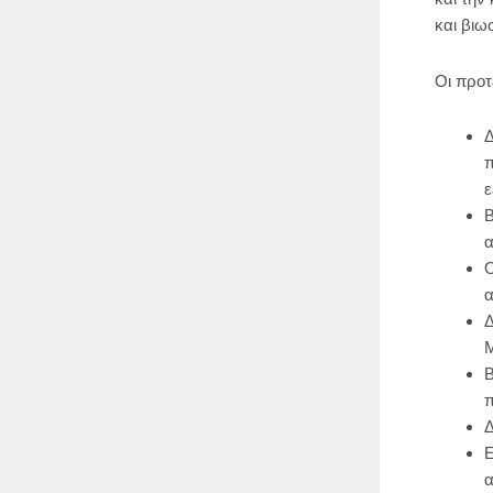
και βιω
Οι προτ
Δ
π
ε
Β
α
Ο
α
Δ
Β
π
Δ
Ε
α