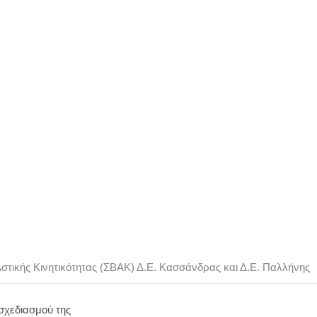
σσάνδρας και Δ.Ε.
Αστικής Κινητικότητας (ΣΒΑΚ) Δ.Ε. Κασσάνδρας και Δ.Ε. Παλλήνης
σχεδιασμού της