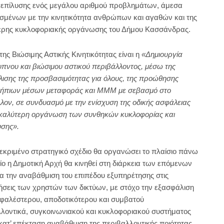
 επίλυσης ενός μεγάλου αριθμού προβλημάτων, άμεσα
μένων με την κινητικότητα ανθρώπων και αγαθών και της
τερης κυκλοφοριακής οργάνωσης του Δήμου Κασσάνδρας.
ης Βιώσιμης Αστικής Κινητικότητας είναι η
«Δημιουργία
υπνου και βιώσιμου αστικού περιβάλλοντος, μέσω της
ισης της προσβασιμότητας για όλους, της προώθησης
 ήπιων μέσων μεταφοράς και ΜΜΜ με σεβασμό στο
λον, σε συνδυασμό με την ενίσχυση της οδικής ασφάλειας
 καλύτερη οργάνωση των συνθηκών κυκλοφορίας και
υσης».
εκριμένο στρατηγικό σχέδιο θα οργανώσει το πλαίσιο πάνω
ίο η Δημοτική Αρχή θα κινηθεί στη διάρκεια των επόμενων
ια την αναβάθμιση του επιπέδου εξυπηρέτησης στις
ήσεις των χρηστών των δικτύων, με στόχο την εξασφάλιση
φαλέστερου, αποδοτικότερου και συμβατού
λοντικά, συγκοινωνιακού και κυκλοφοριακού συστήματος
 κατ’ επέκταση αναβάθμιση της περιβαλλοντικής ποιότητας